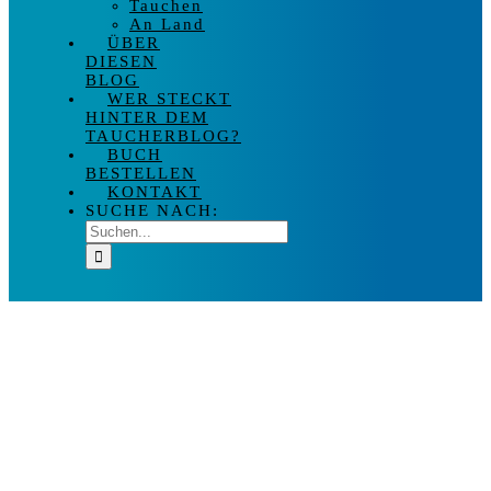
Tauchen
An Land
ÜBER
DIESEN
BLOG
WER STECKT
HINTER DEM
TAUCHERBLOG?
BUCH
BESTELLEN
KONTAKT
SUCHE NACH: