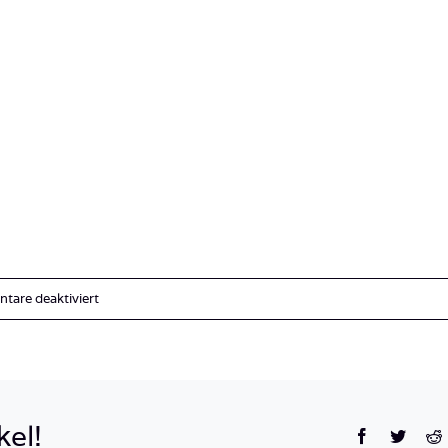
für
are deaktiviert
IMG_1510
kel!
Facebook
Twitte
R