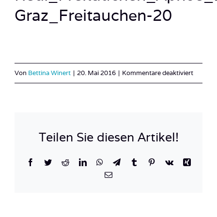
Graz_Freitauchen-20
SUCHE
NACH:
für
Von
Bettina Winert
|
20. Mai 2016
|
Kommentare deaktiviert
Redl_F
Graz_Fr
20
Teilen Sie diesen Artikel!
Facebook
Twitter
Reddit
LinkedIn
WhatsApp
Telegram
Tumblr
Pinterest
Vk
Xing
E-
Mail