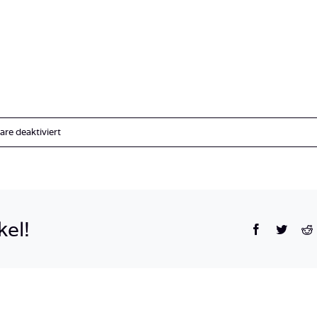
für
e deaktiviert
Freitauchen
2
kel!
Facebook
Twitte
R