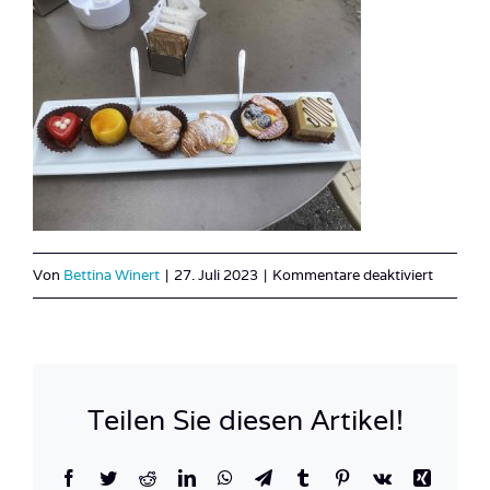
für
Von
Bettina Winert
|
27. Juli 2023
|
Kommentare deaktiviert
IMG_00
Teilen Sie diesen Artikel!
Facebook
Twitter
Reddit
LinkedIn
WhatsApp
Telegram
Tumblr
Pinterest
Vk
Xing