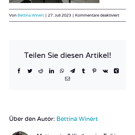
für
Von
Bettina Winert
|
27. Juli 2023
|
Kommentare deaktiviert
IMG_00
Teilen Sie diesen Artikel!
Facebook
Twitter
Reddit
LinkedIn
WhatsApp
Telegram
Tumblr
Pinterest
Vk
Xing
E-
Mail
Über den Autor:
Bettina Winert