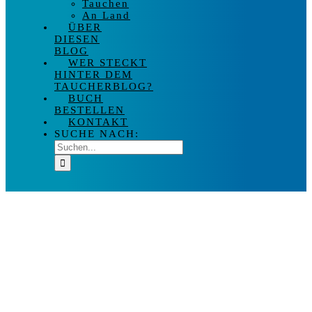
Tauchen
An Land
ÜBER
DIESEN
BLOG
WER STECKT
HINTER DEM
TAUCHERBLOG?
BUCH
BESTELLEN
KONTAKT
SUCHE NACH: