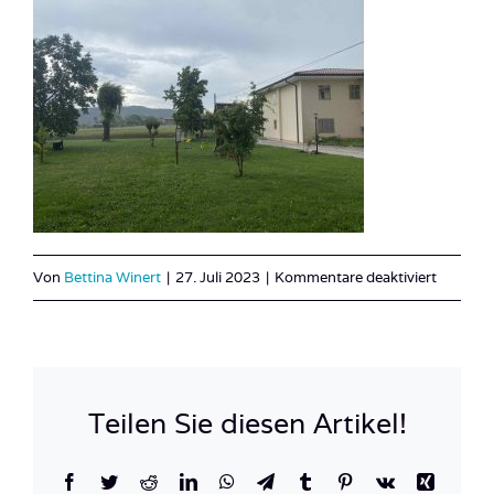
für
Von
Bettina Winert
|
27. Juli 2023
|
Kommentare deaktiviert
IMG_97
Teilen Sie diesen Artikel!
Facebook
Twitter
Reddit
LinkedIn
WhatsApp
Telegram
Tumblr
Pinterest
Vk
Xing