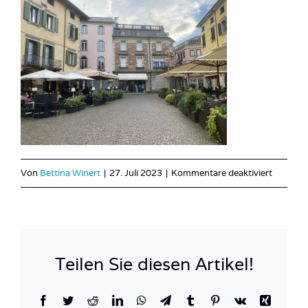
für
Von
Bettina Winert
|
27. Juli 2023
|
Kommentare deaktiviert
IMG_97
Teilen Sie diesen Artikel!
Facebook
Twitter
Reddit
LinkedIn
WhatsApp
Telegram
Tumblr
Pinterest
Vk
Xing