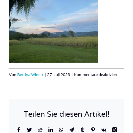
für
Von
Bettina Winert
|
27. Juli 2023
|
Kommentare deaktiviert
IMG_97
Teilen Sie diesen Artikel!
Facebook
Twitter
Reddit
LinkedIn
WhatsApp
Telegram
Tumblr
Pinterest
Vk
Xing