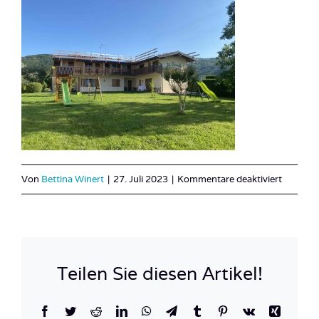
für
Von
Bettina Winert
|
27. Juli 2023
|
Kommentare deaktiviert
IMG_97
Teilen Sie diesen Artikel!
Facebook
Twitter
Reddit
LinkedIn
WhatsApp
Telegram
Tumblr
Pinterest
Vk
Xing