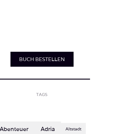
BUCH BESTELLEN
TAGS
Abenteuer
Adria
Altstadt
Berge
Einsamkeit
COVID