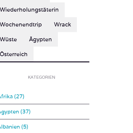
Wochenendtrip
Wrack
Wüste
Ägypten
Österreich
KATEGORIEN
frika (27)
Ägypten (37)
lbanien (5)
An Land (51)