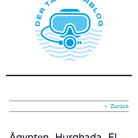
ÜBER DIESEN BLOG
WER STECKT HINTER DEM TAUCHERBLOG?
BUCH BESTELLEN
KONTAKT
SUCHE
NACH:
Zurück
Ägypten_Hurghada_El