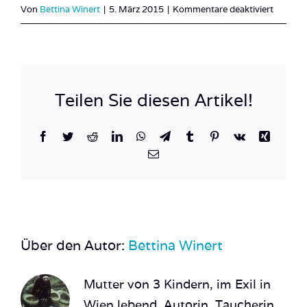
für
Von
Bettina Winert
|
5. März 2015
|
Kommentare deaktiviert
Ägypte
Gouna-
Gouna-
26
Teilen Sie diesen Artikel!
Facebook
Twitter
Reddit
LinkedIn
WhatsApp
Telegram
Tumblr
Pinterest
Vk
Xing
E-
Mail
Über den Autor:
Bettina Winert
Mutter von 3 Kindern, im Exil in
Wien lebend. Autorin, Taucherin