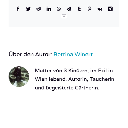
Facebook
Twitter
Reddit
LinkedIn
WhatsApp
Telegram
Tumblr
Pinterest
Vk
Xing
E-
Mail
Über den Autor:
Bettina Winert
Mutter von 3 Kindern, im Exil in
Wien lebend. Autorin, Taucherin
und begeisterte Gärtnerin.