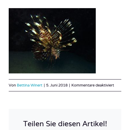
für
Von
Bettina Winert
|
5. Juni 2018
|
Kommentare deaktiviert
Ägypten
(25
of
32)
Teilen Sie diesen Artikel!