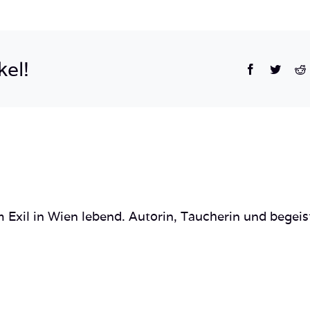
Ampat
Indonesien
Tauchsafari,
kel!
Facebook
Twitte
R
Nemo,
Wobbegong,
Teppichhai
 Exil in Wien lebend. Autorin, Taucherin und begeis