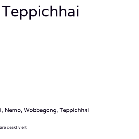
Teppichhai
ri, Nemo, Wobbegong, Teppichhai
für
e deaktiviert
Raja