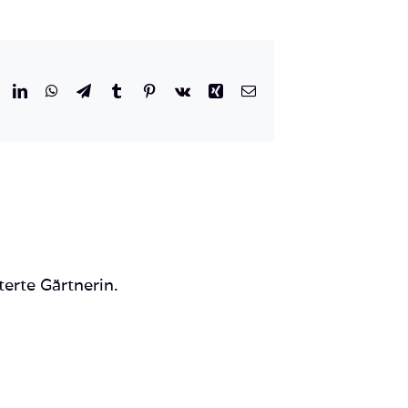
r
eddit
LinkedIn
WhatsApp
Telegram
Tumblr
Pinterest
Vk
Xing
E-
Mail
terte Gärtnerin.