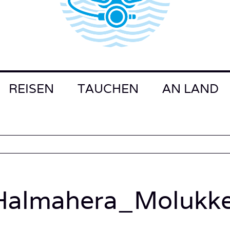
REISEN
TAUCHEN
AN LAND
Halmahera_Molukke