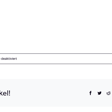
für
deaktiviert
Indonesien_Halmahera_Molukken_Liburan-
6
kel!
Facebook
Twitte
R