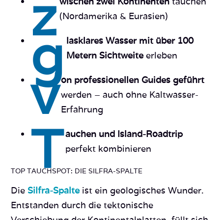
z
wischen zwei Kontinenten
tauchen
(Nordamerika & Eurasien)
g
lasklares Wasser mit über 100
Metern Sichtweite
erleben
v
on professionellen Guides geführt
werden – auch ohne Kaltwasser-
Erfahrung
T
auchen und Island-Roadtrip
perfekt kombinieren
TOP TAUCHSPOT: DIE SILFRA-SPALTE
Die
Silfra-Spalte
ist ein geologisches Wunder.
Entstanden durch die tektonische
Verschiebung der Kontinentalplatten, füllt sich