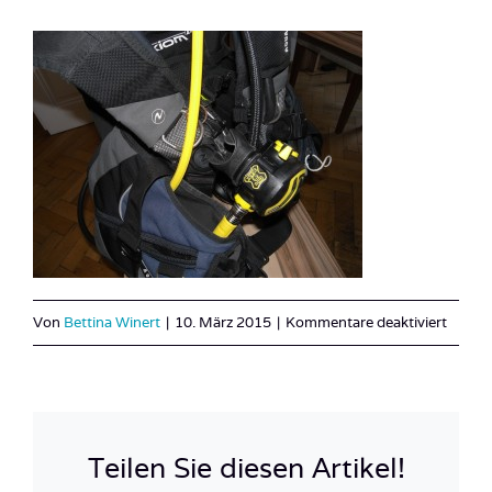
für
Von
Bettina Winert
|
10. März 2015
|
Kommentare deaktiviert
Axiom
3
Teilen Sie diesen Artikel!