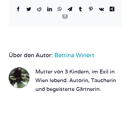
Facebook
Twitter
Reddit
LinkedIn
WhatsApp
Telegram
Tumblr
Pinterest
Vk
Xing
E-
Mail
Über den Autor:
Bettina Winert
Mutter von 3 Kindern, im Exil in
Wien lebend. Autorin, Taucherin
und begeisterte Gärtnerin.