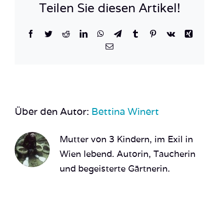
Teilen Sie diesen Artikel!
Facebook
Twitter
Reddit
LinkedIn
WhatsApp
Telegram
Tumblr
Pinterest
Vk
Xing
E-
Mail
Über den Autor:
Bettina Winert
Mutter von 3 Kindern, im Exil in
Wien lebend. Autorin, Taucherin
und begeisterte Gärtnerin.