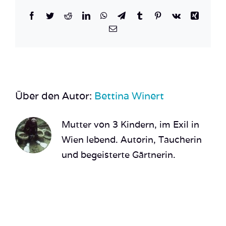
Facebook
Twitter
Reddit
LinkedIn
WhatsApp
Telegram
Tumblr
Pinterest
Vk
Xing
E-
Mail
Über den Autor:
Bettina Winert
Mutter von 3 Kindern, im Exil in
Wien lebend. Autorin, Taucherin
und begeisterte Gärtnerin.