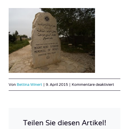
für
Von
Bettina Winert
|
9. April 2015
|
Kommentare deaktiviert
Jordan
50
Teilen Sie diesen Artikel!