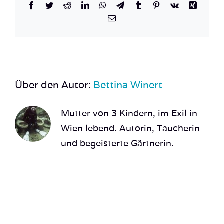
Facebook
Twitter
Reddit
LinkedIn
WhatsApp
Telegram
Tumblr
Pinterest
Vk
Xing
E-
Mail
Über den Autor:
Bettina Winert
Mutter von 3 Kindern, im Exil in
Wien lebend. Autorin, Taucherin
und begeisterte Gärtnerin.