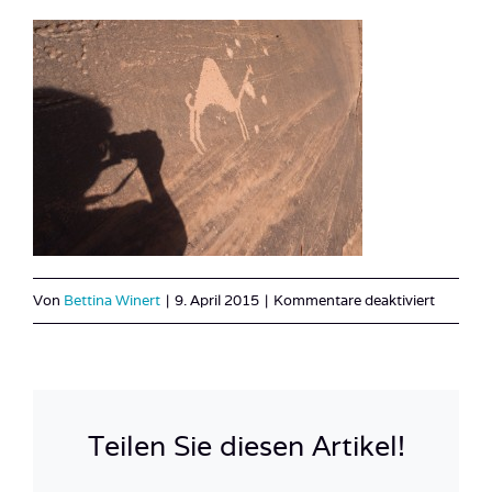
für
Von
Bettina Winert
|
9. April 2015
|
Kommentare deaktiviert
Jordani
Meer-
13
Teilen Sie diesen Artikel!