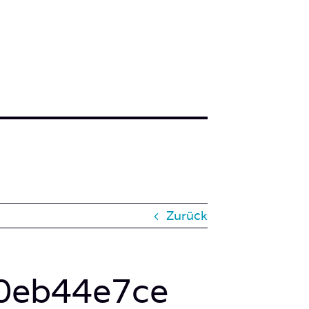
Zurück
0eb44e7ce