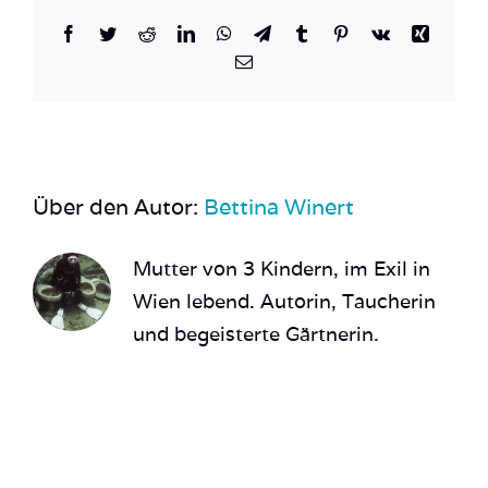
Facebook
Twitter
Reddit
LinkedIn
WhatsApp
Telegram
Tumblr
Pinterest
Vk
Xing
E-
Mail
Über den Autor:
Bettina Winert
Mutter von 3 Kindern, im Exil in
Wien lebend. Autorin, Taucherin
und begeisterte Gärtnerin.