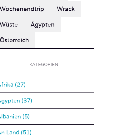
Wochenendtrip
Wrack
Wüste
Ägypten
Österreich
KATEGORIEN
frika (27)
Ägypten (37)
lbanien (5)
An Land (51)