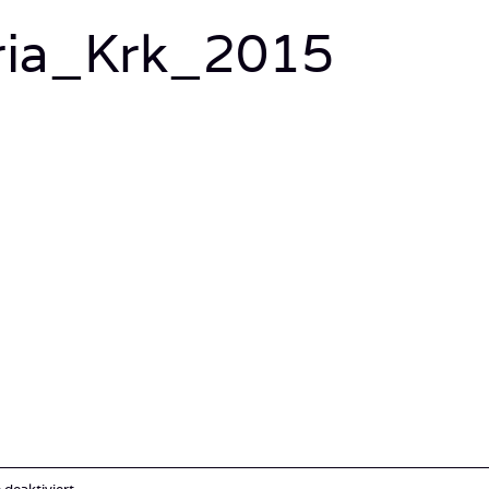
ria_Krk_2015
für