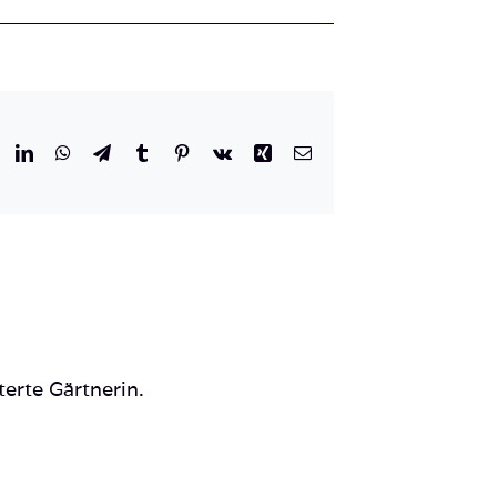
r
eddit
LinkedIn
WhatsApp
Telegram
Tumblr
Pinterest
Vk
Xing
E-
Mail
terte Gärtnerin.