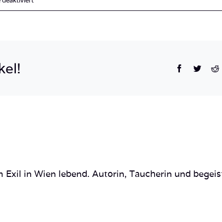
deaktiviert
Kroatien_Adria_Krk_2015
kel!
Facebook
Twitte
R
 Exil in Wien lebend. Autorin, Taucherin und begeis