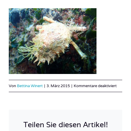
für
Von
Bettina Winert
|
3. März 2015
|
Kommentare deaktiviert
Kroatie
8
Teilen Sie diesen Artikel!