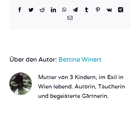
Facebook
Twitter
Reddit
LinkedIn
WhatsApp
Telegram
Tumblr
Pinterest
Vk
Xing
E-
Mail
Über den Autor:
Bettina Winert
Mutter von 3 Kindern, im Exil in
Wien lebend. Autorin, Taucherin
und begeisterte Gärtnerin.