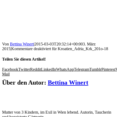
Von
Bettina Winert
|
2015-03-03T20:32:14+00:00
3. März
2015
|
Kommentare deaktiviert
für Kroatien_Adria_Krk_201o-18
Teilen Sie diesen Artikel!
Facebook
Twitter
Reddit
LinkedIn
WhatsApp
Telegram
Tumblr
Pinterest
Mail
Über den Autor:
Bettina Winert
Mutter von 3 Kindern, im Exil in Wien lebend. Autorin, Taucherin
und begeisterte Gärtnerin.