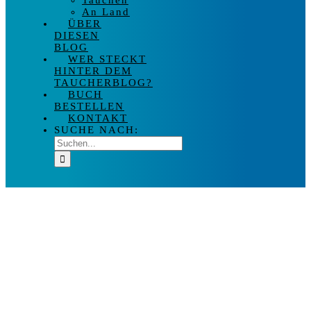
Tauchen
An Land
ÜBER
DIESEN
BLOG
WER STECKT
HINTER DEM
TAUCHERBLOG?
BUCH
BESTELLEN
KONTAKT
SUCHE NACH: