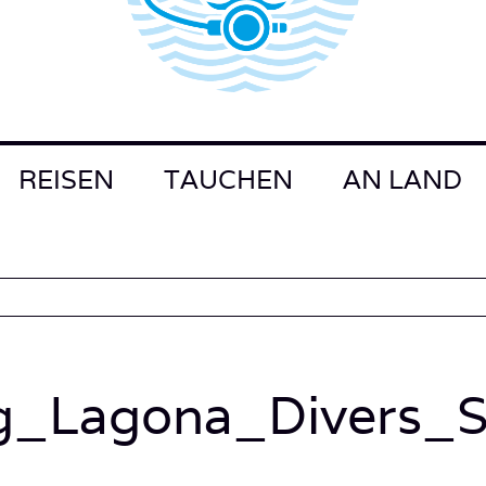
REISEN
TAUCHEN
AN LAND
g_Lagona_Divers_St