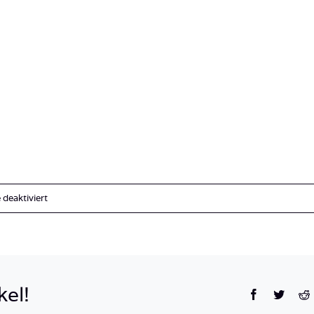
für
deaktiviert
Kroatien_Pag_Lagona_Divers_Stara
Novalja-
35
kel!
Facebook
Twitte
R