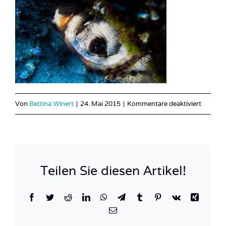
für
Von
Bettina Winert
|
24. Mai 2015
|
Kommentare deaktiviert
Kroatie
Novalja-
41
Teilen Sie diesen Artikel!
Facebook
Twitter
Reddit
LinkedIn
WhatsApp
Telegram
Tumblr
Pinterest
Vk
Xing
E-
Mail