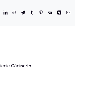
r
eddit
LinkedIn
WhatsApp
Telegram
Tumblr
Pinterest
Vk
Xing
E-
Mail
terte Gärtnerin.