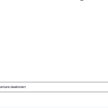
für
ntare deaktiviert
Südafrika_Southafrica_Kruger_Krüger_Nationalpark-
28