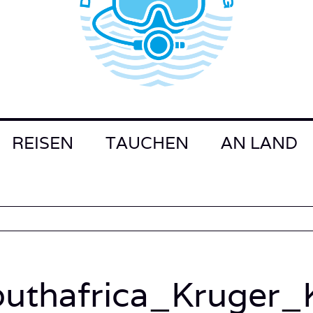
REISEN
TAUCHEN
AN LAND
outhafrica_Kruger_