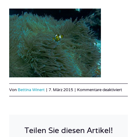
für
Von
Bettina Winert
|
7. März 2015
|
Kommentare deaktiviert
Malaysi
8
Teilen Sie diesen Artikel!