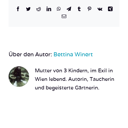
Facebook
Twitter
Reddit
LinkedIn
WhatsApp
Telegram
Tumblr
Pinterest
Vk
Xing
E-
Mail
Über den Autor:
Bettina Winert
Mutter von 3 Kindern, im Exil in
Wien lebend. Autorin, Taucherin
und begeisterte Gärtnerin.