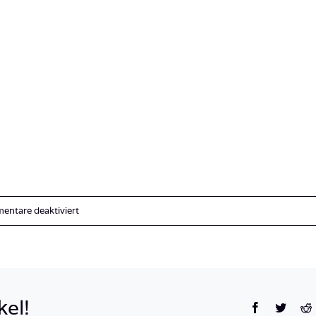
für
ntare deaktiviert
IMG_9292
kel!
Facebook
Twitte
R