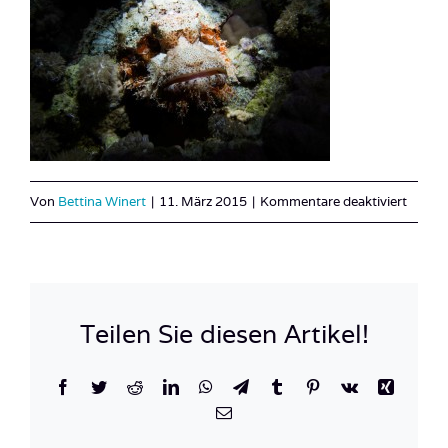
für
Von
Bettina Winert
|
11. März 2015
|
Kommentare deaktiviert
Maske
3
Teilen Sie diesen Artikel!
Facebook
Twitter
Reddit
LinkedIn
WhatsApp
Telegram
Tumblr
Pinterest
Vk
Xing
E-
Mail