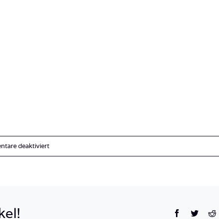
für
tare deaktiviert
OLYMPUS
DIGITAL
CAMERA
kel!
Facebook
Twitte
R