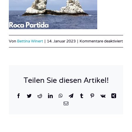
für
Von
Bettina Winert
|
14. Januar 2023
|
Kommentare deaktiviert
Roca
Parti
Teilen Sie diesen Artikel!
Facebook
Twitter
Reddit
LinkedIn
WhatsApp
Telegram
Tumblr
Pinterest
Vk
Xing
E-
Mail