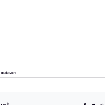
für
deaktiviert
Renate
Eigenherr
Ägypten
Tauchsafari
kel!
Facebook
Twitte
R