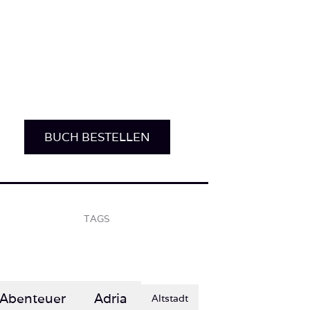
BUCH BESTELLEN
TAGS
Abenteuer
Adria
Altstadt
Berge
Einsamkeit
COVID