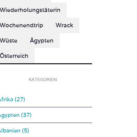
Wochenendtrip
Wrack
Wüste
Ägypten
Österreich
KATEGORIEN
frika (27)
Ägypten (37)
lbanien (5)
An Land (51)