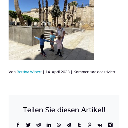
für
Von
Bettina Winert
|
14. April 2023
|
Kommentare deaktiviert
IMG_5
Teilen Sie diesen Artikel!
Facebook
Twitter
Reddit
LinkedIn
WhatsApp
Telegram
Tumblr
Pinterest
Vk
Xing