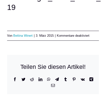
19
SUCHE
NACH:
für
Von
Bettina Winert
|
3. März 2015
|
Kommentare deaktiviert
Montenegro
19
Teilen Sie diesen Artikel!
Facebook
Twitter
Reddit
LinkedIn
WhatsApp
Telegram
Tumblr
Pinterest
Vk
Xing
E-
Mail