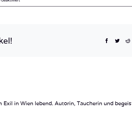
deaktiviert
Montenegro_Kotor_Budva_Tauche_Adria
kel!
Facebook
Twitte
R
 Exil in Wien lebend. Autorin, Taucherin und begeis