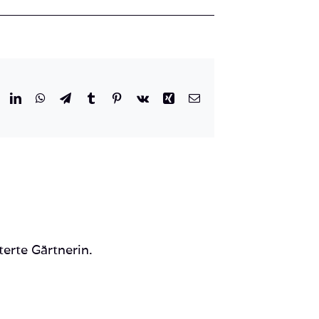
r
eddit
LinkedIn
WhatsApp
Telegram
Tumblr
Pinterest
Vk
Xing
E-
Mail
terte Gärtnerin.