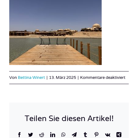
für
Von
Bettina Winert
|
13. März 2025
|
Kommentare deaktiviert
IMG_
Teilen Sie diesen Artikel!
Facebook
Twitter
Reddit
LinkedIn
WhatsApp
Telegram
Tumblr
Pinterest
Vk
Xing