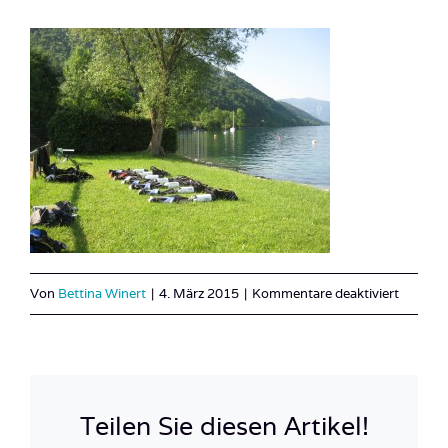
für
Von
Bettina Winert
|
4. März 2015
|
Kommentare deaktiviert
Österre
3
Teilen Sie diesen Artikel!