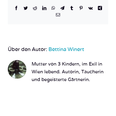
Facebook
Twitter
Reddit
LinkedIn
WhatsApp
Telegram
Tumblr
Pinterest
Vk
Xing
E-
Mail
Über den Autor:
Bettina Winert
Mutter von 3 Kindern, im Exil in
Wien lebend. Autorin, Taucherin
und begeisterte Gärtnerin.