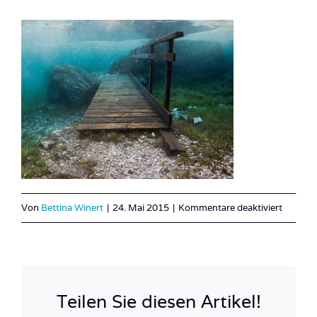
für
Von
Bettina Winert
|
24. Mai 2015
|
Kommentare deaktiviert
Österre
See_Ste
14
Teilen Sie diesen Artikel!