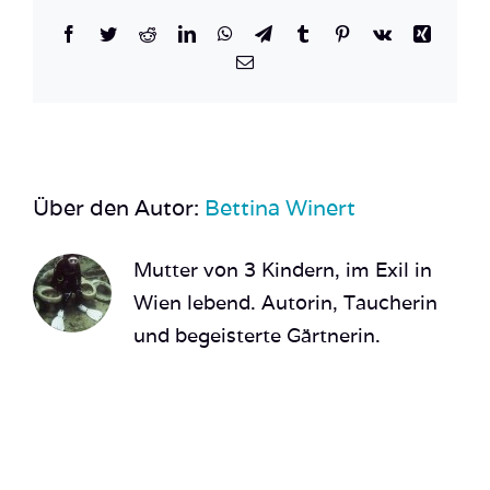
Facebook
Twitter
Reddit
LinkedIn
WhatsApp
Telegram
Tumblr
Pinterest
Vk
Xing
E-
Mail
Über den Autor:
Bettina Winert
Mutter von 3 Kindern, im Exil in
Wien lebend. Autorin, Taucherin
und begeisterte Gärtnerin.