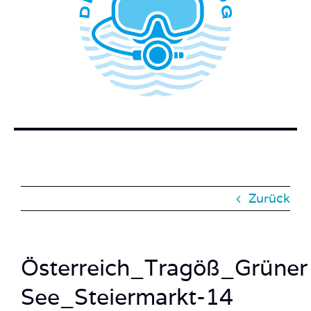
WER STECKT HINTER DEM TAUCHERBLOG?
BUCH BESTELLEN
KONTAKT
SUCHE
NACH:
Zurück
Österreich_Tragöß_Grüner
See_Steiermarkt-14