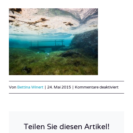
für
Von
Bettina Winert
|
24. Mai 2015
|
Kommentare deaktiviert
Österre
See_Ste
24
Teilen Sie diesen Artikel!