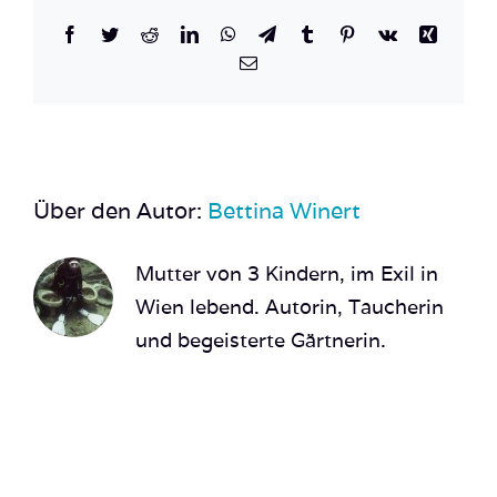
Facebook
Twitter
Reddit
LinkedIn
WhatsApp
Telegram
Tumblr
Pinterest
Vk
Xing
E-
Mail
Über den Autor:
Bettina Winert
Mutter von 3 Kindern, im Exil in
Wien lebend. Autorin, Taucherin
und begeisterte Gärtnerin.