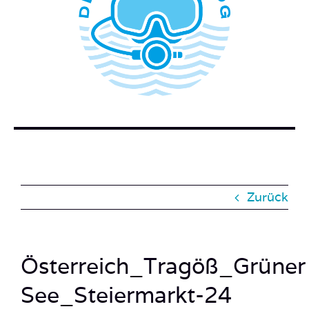
WER STECKT HINTER DEM TAUCHERBLOG?
BUCH BESTELLEN
KONTAKT
SUCHE
NACH:
Zurück
Österreich_Tragöß_Grüner
See_Steiermarkt-24