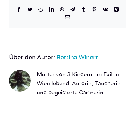
Facebook
Twitter
Reddit
LinkedIn
WhatsApp
Telegram
Tumblr
Pinterest
Vk
Xing
E-
Mail
Über den Autor:
Bettina Winert
Mutter von 3 Kindern, im Exil in
Wien lebend. Autorin, Taucherin
und begeisterte Gärtnerin.