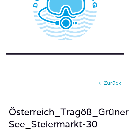
WER STECKT HINTER DEM TAUCHERBLOG?
BUCH BESTELLEN
KONTAKT
SUCHE
NACH:
Zurück
Österreich_Tragöß_Grüner
See_Steiermarkt-30