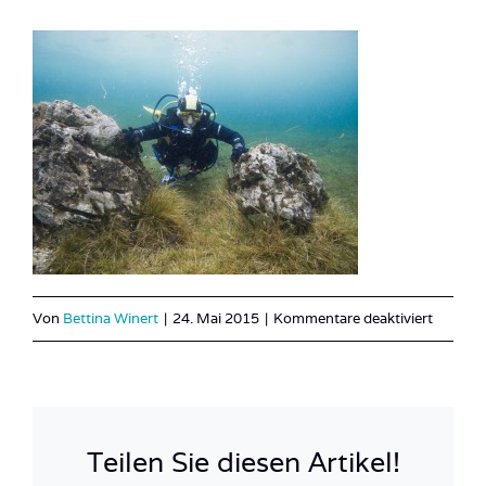
für
Von
Bettina Winert
|
24. Mai 2015
|
Kommentare deaktiviert
Österre
See_Ste
30
Teilen Sie diesen Artikel!