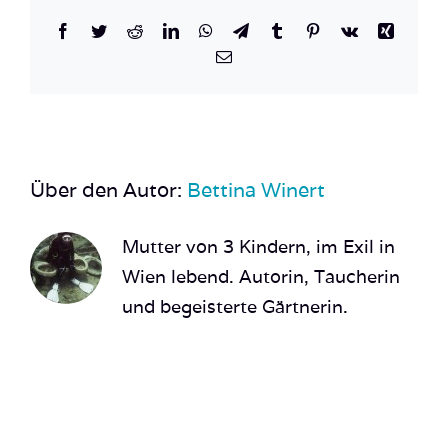
Facebook
Twitter
Reddit
LinkedIn
WhatsApp
Telegram
Tumblr
Pinterest
Vk
Xing
E-
Mail
Über den Autor:
Bettina Winert
Mutter von 3 Kindern, im Exil in
Wien lebend. Autorin, Taucherin
und begeisterte Gärtnerin.