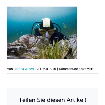
für
Von
Bettina Winert
|
24. Mai 2015
|
Kommentare deaktiviert
Österre
See_Ste
31
Teilen Sie diesen Artikel!