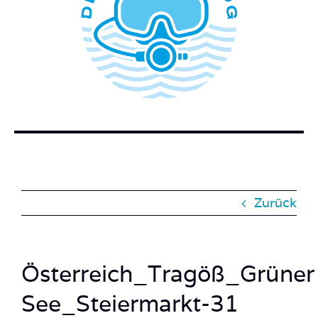
WER STECKT HINTER DEM TAUCHERBLOG?
BUCH BESTELLEN
KONTAKT
SUCHE
NACH:
Zurück
Österreich_Tragöß_Grüner
See_Steiermarkt-31