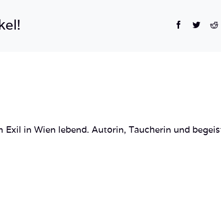
36
kel!
Facebook
Twitte
R
 Exil in Wien lebend. Autorin, Taucherin und begeis