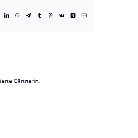
r
eddit
LinkedIn
WhatsApp
Telegram
Tumblr
Pinterest
Vk
Xing
E-
Mail
terte Gärtnerin.