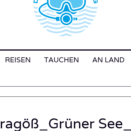
REISEN
TAUCHEN
AN LAND
Tragöß_Grüner See_