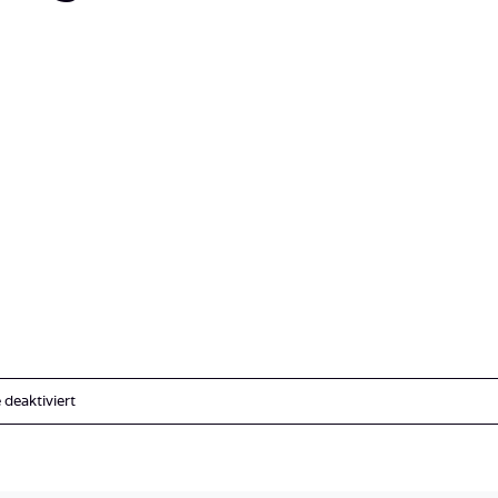
für
deaktiviert
Österreich_Tragöß_Grüner
See_Steiermarkt-