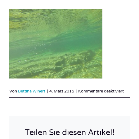
für
Von
Bettina Winert
|
4. März 2015
|
Kommentare deaktiviert
Österre
4
Teilen Sie diesen Artikel!