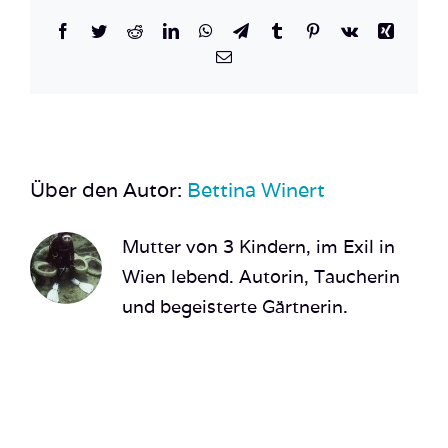
Facebook
Twitter
Reddit
LinkedIn
WhatsApp
Telegram
Tumblr
Pinterest
Vk
Xing
E-
Mail
Über den Autor:
Bettina Winert
Mutter von 3 Kindern, im Exil in
Wien lebend. Autorin, Taucherin
und begeisterte Gärtnerin.