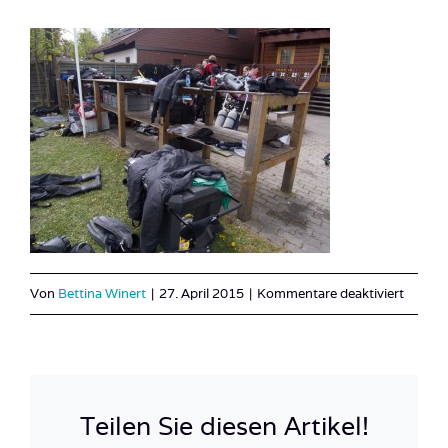
für
Von
Bettina Winert
|
27. April 2015
|
Kommentare deaktiviert
Antauc
28
Teilen Sie diesen Artikel!