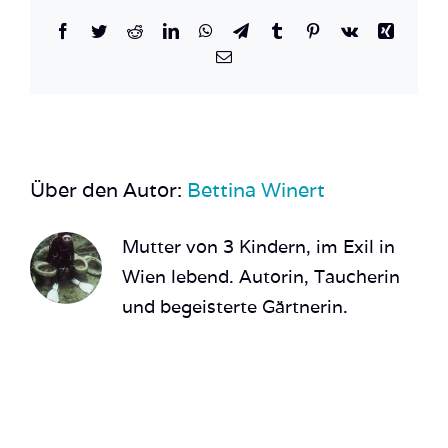
Facebook
Twitter
Reddit
LinkedIn
WhatsApp
Telegram
Tumblr
Pinterest
Vk
Xing
E-
Mail
Über den Autor:
Bettina Winert
Mutter von 3 Kindern, im Exil in
Wien lebend. Autorin, Taucherin
und begeisterte Gärtnerin.