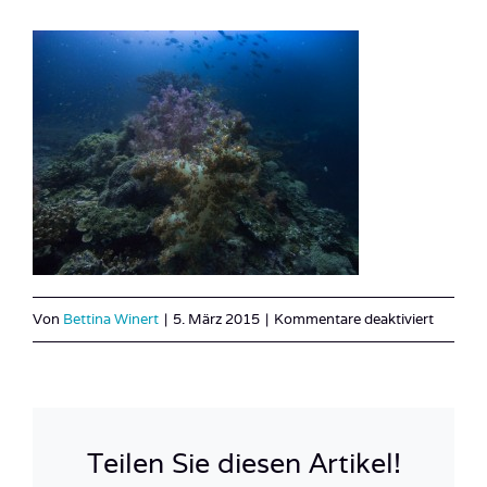
für
Von
Bettina Winert
|
5. März 2015
|
Kommentare deaktiviert
Oman_M
30
Teilen Sie diesen Artikel!