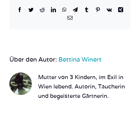
Facebook
Twitter
Reddit
LinkedIn
WhatsApp
Telegram
Tumblr
Pinterest
Vk
Xing
E-
Mail
Über den Autor:
Bettina Winert
Mutter von 3 Kindern, im Exil in
Wien lebend. Autorin, Taucherin
und begeisterte Gärtnerin.